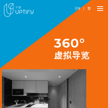
EN
|
繁
360°
虚拟导览